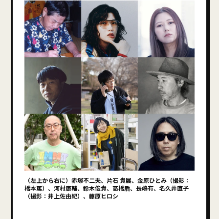
（左上から右に）赤塚不二夫、片石 貴展、金原ひとみ（撮影：
橋本篤）、河村康輔、鈴木俊貴、高橋盾、長嶋有、名久井直子
（撮影：井上佐由紀）、藤原ヒロシ