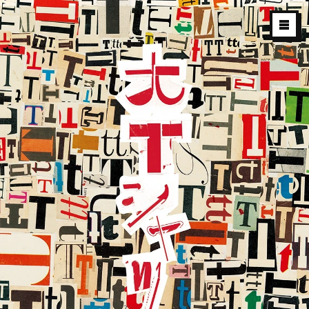
大
T
シ
ャ
ツ
展
2026