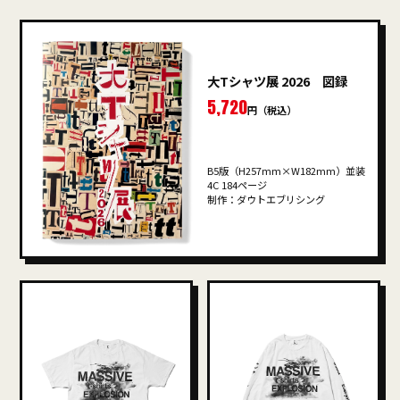
大Tシャツ展 2026 図録
5,720
円（税込）
B5版（H257mm×W182mm）並装
4C 184ページ
制作：ダウトエブリシング