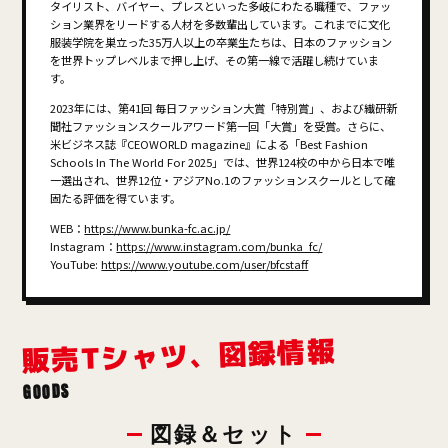
タイリスト、バイヤー、プレスといった多岐にわたる職種で、ファッ
ション業界をリードする人材を多数輩出しています。これまでに文化
服装学院を巣立った35万人以上の卒業生たちは、日本のファッション
を世界トップレベルまで押し上げ、その第一線で活躍し続けていま
す。
2023年には、第41回 毎日ファッション大賞「特別賞」、および繊研新
聞社ファッションスクールアワード第一回「大賞」を受賞。さらに、
米ビジネス誌『CEOWORLD magazine』による「Best Fashion
Schools In The World For 2025」では、世界124校の中から日本で唯
一選出され、世界12位・アジアNo.1のファッションスクールとして確
固たる評価を得ています。
WEB：
https://www.bunka-fc.ac.jp/
Instagram：
https://www.instagram.com/bunka_fc/
YouTube:
https://www.youtube.com/user/bfcstaff
販売Tシャツ、図録情報
GOODS
図録＆セット