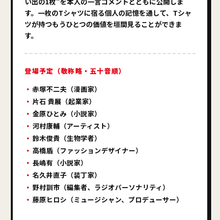
い出の1枚”を本人の一言コメントとともに公開しま
す。一枚のTシャツに宿る個人の記憶を通して、Tシャ
ツが持つもうひとつの価値を垣間見ることができま
す。
登場予定（敬称略・五十音順）
赤塚不二夫（漫画家）
片石 貴展（起業家）
金原ひとみ（小説家）
河村康輔（アーティスト）
鈴木俊貴（生物学者）
高橋盾（ファッションデザイナー）
長嶋有（小説家）
名久井直子（装丁家）
野村訓市（編集者、ラジオパーソナリティ）
藤原ヒロシ（ミュージシャン、プロデューサー）