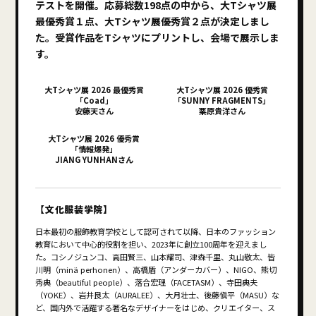
テストを開催。応募総数198点の中から、大Tシャツ展
最優秀賞１点、大Tシャツ展優秀賞２点が決定しまし
た。受賞作品をTシャツにプリントし、会場で展示しま
す。
大Tシャツ展 2026 最優秀賞
大Tシャツ展 2026 優秀賞
「Coad」
「SUNNY FRAGMENTS」
安藤天さん
栗原貴洋さん
大Tシャツ展 2026 優秀賞
「情報爆発」
JIANG YUNHANさん
【文化服装学院】
日本最初の服飾教育学校として認可されて以降、日本のファッション
教育において中心的役割を担い、2023年に創立100周年を迎えまし
た。コシノジュンコ、高田賢三、山本耀司、津森千里、丸山敬太、皆
川明（minä perhonen）、高橋盾（アンダーカバー）、NIGO、熊切
秀典（beautiful people）、落合宏理（FACETASM）、寺田典夫
（YOKE）、岩井良太（AURALEE）、大月壮士、後藤愼平（MASU）な
ど、国内外で活躍する著名なデザイナーをはじめ、クリエイター、ス