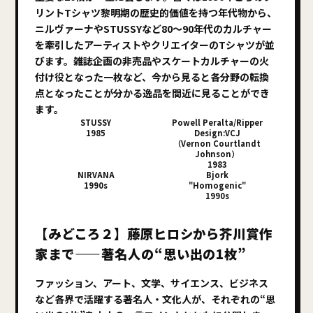
リントTシャツ黎明期の歴史的価値を持つ年代物から、
ニルヴァーナやSTUSSYなど80～90年代のカルチャー
を牽引したアーティストやクリエイターのTシャツが並
びます。雑誌企画の非売品やスケートカルチャーの火
付け役となった一枚など、今から見ると各分野の転換
点となったことが分かる逸品を間近に見ることができ
ます。
STUSSY
Powell Peralta/Ripper
1985
Design:VCJ
（Vernon Courtlandt
Johnson）
1983
NIRVANA
Bjork
1990s
"Homogenic"
1990s
【みどころ２】藤原ヒロシから芥川賞作
家まで——著名人の“思い出の1枚”
ファッション、アート、文学、サイエンス、ビジネス
など各界で活躍する著名人・文化人が、それぞれの“思