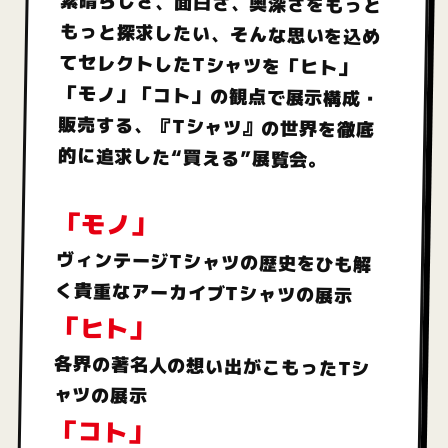
い
素晴らしさ、面白さ、奥深さを
もっと
もっと探求したい、
そんな思いを込め
て
てセレクトしたTシャツを
「ヒト」
「モノ」「コト」の観点で展示構成・
販売する、
『Tシャツ』の世界を徹底
的に追求した“買える”展覧会。
「モノ」
ヴィンテージTシャツの歴史をひも解
く
貴重なアーカイブTシャツの展示
「ヒト」
各界の著名人の想い出がこもったTシ
ャツの展示
「コト」