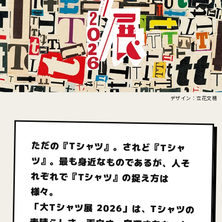
デザイン：立花文穂
展
ただの『Tシャツ』。されど『Tシャ
覧
ツ』。
最も身近なものであるが、
人そ
れぞれで『Tシャツ』の捉え方は
会
に
様々。
つ
「大Tシャツ展 2026」は、
Tシャツの